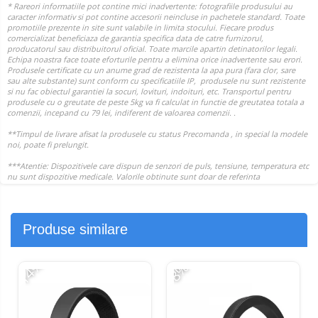
Produse similare
-14%
-8%