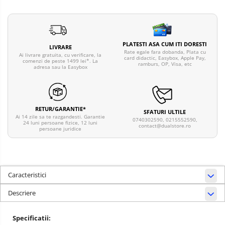
PLATESTI ASA CUM ITI DORESTI
LIVRARE
Rate egale fara dobanda, Plata cu
Ai livrare gratuita, cu verificare, la
card didactic, Easybox, Apple Pay,
comenzi de peste 1499 lei*. La
ramburs, OP, Visa, etc
adresa sau la Easybox
RETUR/GARANTIE*
SFATURI ULTILE
Ai 14 zile sa te razgandesti. Garantie
0740302590, 0215552590,
24 luni persoane fizice, 12 luni
contact@dualstore.ro
persoane juridice
Caracteristici
Descriere
Specificatii: