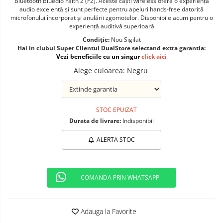
Bluetooth Bluedio Faith 2 (F2). Aceste căști wireless oferă o experiență
Telefoane mobile ALTE BRANDURI
audio excelentă și sunt perfecte pentru apeluri hands-free datorită
microfonului încorporat și anulării zgomotelor. Disponibile acum pentru o
experiență auditivă superioară
Condiție:
Nou Sigilat
Hai in clubul Super Clientul DualStore selectand extra garantia:
Vezi beneficiile cu un singur
click aici
Alege culoarea
:
Negru
STOC EPUIZAT
Durata de livrare:
Indisponibil
ALERTA STOC
COMANDA PRIN WHATSAPP
Adauga la Favorite