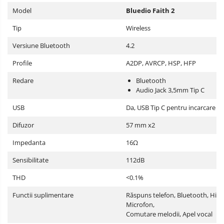
Model
Bluedio Faith 2
Tip
Wireless
Versiune Bluetooth
4.2
Profile
A2DP, AVRCP, HSP, HFP
Redare
Bluetooth
Audio Jack 3,5mm Tip C
USB
Da, USB Tip C pentru incarcare
Difuzor
57 mm x2
Impedanta
16Ω
Sensibilitate
112dB
THD
<0.1%
Functii suplimentare
Răspuns telefon, Bluetooth, Hi Fi
Microfon,
Comutare melodii, Apel vocal