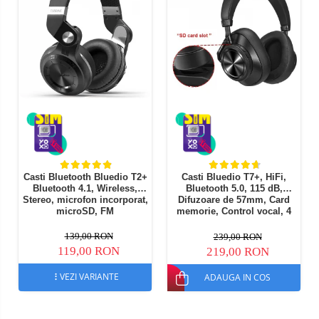
Casti Bluetooth Bluedio T2+
Casti Bluedio T7+, HiFi,
Bluetooth 4.1, Wireless,
Bluetooth 5.0, 115 dB,
Stereo, microfon incorporat,
Difuzoare de 57mm, Card
microSD, FM
memorie, Control vocal, 4
microfoane, Izolare zgomot
reglabila
139,00 RON
239,00 RON
119,00 RON
219,00 RON
VEZI VARIANTE
ADAUGA IN COS